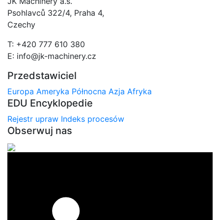
JK Machinery a.s.
Psohlavců 322/4, Praha 4,
Czechy
T: +420 777 610 380
E: info@jk-machinery.cz
Przedstawiciel
Europa
Ameryka Północna
Azja
Afryka
EDU Encyklopedie
Rejestr upraw
Indeks procesów
Obserwuj nas