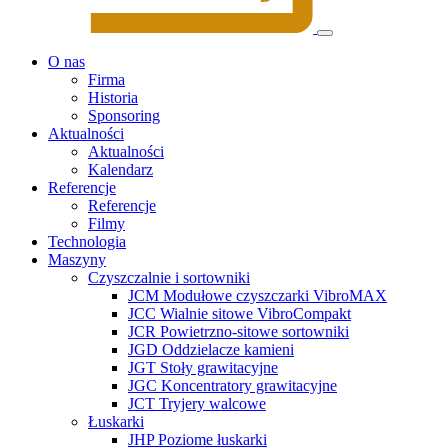
O nas
Firma
Historia
Sponsoring
Aktualności
Aktualności
Kalendarz
Referencje
Referencje
Filmy
Technologia
Maszyny
Czyszczalnie i sortowniki
JCM Modułowe czyszczarki VibroMAX
JCC Wialnie sitowe VibroCompakt
JCR Powietrzno-sitowe sortowniki
JGD Oddzielacze kamieni
JGT Stoły grawitacyjne
JGC Koncentratory grawitacyjne
JCT Tryjery walcowe
Łuskarki
JHP Poziome łuskarki