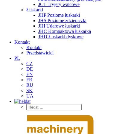
JCT Tryjery walcowe
Łuskarki
JHP Poziome łuskarki
JHS Poziome zdzieraczki
JHI Udarowe łuskarki
JHC Kompaktowa łuskarka
JHD Łuskarki dyskowe
Kontakt
Kontakt
Przedstawiciel
PL
CZ
DE
EN
FR
RU
SK
UA