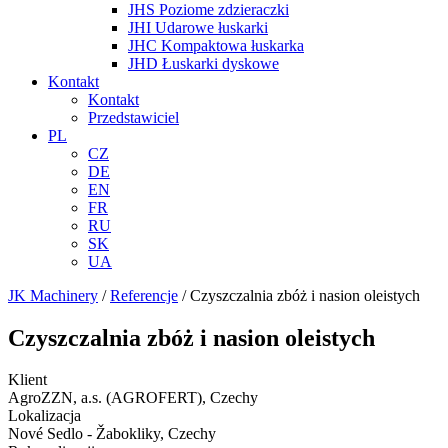
JHS Poziome zdzieraczki
JHI Udarowe łuskarki
JHC Kompaktowa łuskarka
JHD Łuskarki dyskowe
Kontakt
Kontakt
Przedstawiciel
PL
CZ
DE
EN
FR
RU
SK
UA
JK Machinery
/
Referencje
/
Czyszczalnia zbóż i nasion oleistych
Czyszczalnia zbóż i nasion oleistych
Klient
AgroZZN, a.s. (AGROFERT), Czechy
Lokalizacja
Nové Sedlo - Žabokliky, Czechy