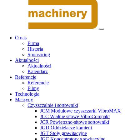
O nas
Firma
Historia
Sponsoring
Aktualności
Aktualności
Kalendarz
Referencje
Referencje
Filmy
Technologia
Maszyny
Czyszczalnie i sortowniki
JCM Modułowe czyszczarki VibroMAX
JCC Wialnie sitowe VibroCompakt
JCR Powietrzno-sitowe sortowniki
JGD Oddzielacze kamieni
JGT Stoły grawitacyjne
JGC Koncentratory grawitacyjne