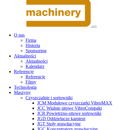
O nas
Firma
Historia
Sponsoring
Aktualności
Aktualności
Kalendarz
Referencje
Referencje
Filmy
Technologia
Maszyny
Czyszczalnie i sortowniki
JCM Modułowe czyszczarki VibroMAX
JCC Wialnie sitowe VibroCompakt
JCR Powietrzno-sitowe sortowniki
JGD Oddzielacze kamieni
JGT Stoły grawitacyjne
JGC Koncentratory grawitacyjne