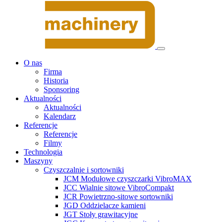
O nas
Firma
Historia
Sponsoring
Aktualności
Aktualności
Kalendarz
Referencje
Referencje
Filmy
Technologia
Maszyny
Czyszczalnie i sortowniki
JCM Modułowe czyszczarki VibroMAX
JCC Wialnie sitowe VibroCompakt
JCR Powietrzno-sitowe sortowniki
JGD Oddzielacze kamieni
JGT Stoły grawitacyjne