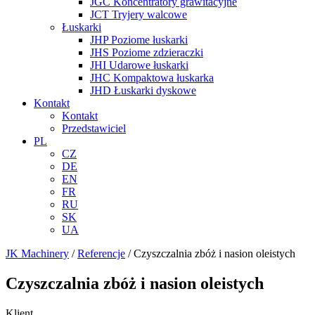
JGC Koncentratory grawitacyjne
JCT Tryjery walcowe
Łuskarki
JHP Poziome łuskarki
JHS Poziome zdzieraczki
JHI Udarowe łuskarki
JHC Kompaktowa łuskarka
JHD Łuskarki dyskowe
Kontakt
Kontakt
Przedstawiciel
PL
CZ
DE
EN
FR
RU
SK
UA
JK Machinery
/
Referencje
/
Czyszczalnia zbóż i nasion oleistych
Czyszczalnia zbóż i nasion oleistych
Klient