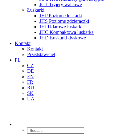
JCT Tryjery walcowe
Łuskarki
JHP Poziome łuskarki
JHS Poziome zdzieraczki
JHI Udarowe łuskarki
JHC Kompaktowa łuskarka
JHD Łuskarki dyskowe
Kontakt
Kontakt
Przedstawiciel
PL
CZ
DE
EN
FR
RU
SK
UA