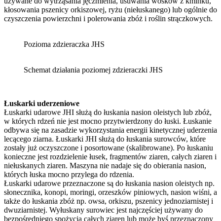
używane do wytrząsania jęczmienia, usuwania wosków z kminku,
kłosowania pszenicy orkiszowej, ryżu (niełuskanego) lub ogólnie do
czyszczenia powierzchni i polerowania zbóż i roślin strączkowych.
Pozioma zdzieraczka JHS
Schemat działania poziomej zdzieraczki JHS
Łuskarki uderzeniowe
Łuskarki udarowe JHI służą do łuskania nasion oleistych lub zbóż,
w których rdzeń nie jest mocno przytwierdzony do łuski. Łuskanie
odbywa się na zasadzie wykorzystania energii kinetycznej uderzenia
lecącego ziarna. Łuskarki JHI służą do łuskania surowców, które
zostały już oczyszczone i posortowane (skalibrowane). Po łuskaniu
konieczne jest rozdzielenie łusek, fragmentów ziaren, całych ziaren i
niełuskanych ziaren. Maszyna nie nadaje się do obierania nasion,
których łuska mocno przylega do rdzenia.
Łuskarki udarowe przeznaczone są do łuskania nasion oleistych np.
słonecznika, konopi, moringi, orzeszków piniowych, nasion wiśni, a
także do łuskania zbóż np. owsa, orkiszu, pszenicy jednoziarnistej i
dwuziarnistej. Wyłuskany surowiec jest najczęściej używany do
bezpośredniego spożycia całych ziaren lub może byś przeznaczony