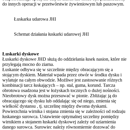
do innych operacji w przetwórstwie żywieniowym lub paszowym.
Łuskarka udarowa JHI
Schemat działania łuskarki udarowej JHI
Łuskarki dyskowe
Łuskarki dyskowe JHD służą do oddzielania łusek nasion, które nie
przylegają mocno do ziarna.
Łuskanie odbywa się w szczelinie między obracającym się a
stojącym dyskiem. Materiał wpada przez otwór w środku dysku i
wylatuje na całym obwodzie. Możliwe jest zastosowanie różnych
kombinacji tarcz łuskających – np. stal, guma, korund. Tarcza
obrotowa osadzona jest w łożyskach tocznych o dużej nośności.
Nieobrotowy dysk można przesuwać w pionie. Zbliżając ją do
obracającego się dysku lub oddalając się od niego, zmienia się
wielkość dystansu , tj. szczelinę między dwoma dyskami.
Powierzchnia wirnika i stojana zmienia się w zależności od rodzaju
łuskanego surowca. Ustawienie optymalnej szczeliny pomiędzy
wirnikiem a stojanem łuskarki dyskowej zależy od uziarnienia
danego surowca. Surowiec należy równomiernie dozować do