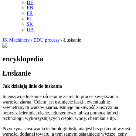
DE
EN
FR
RU
SK
UA
JK Machinery
/
EDU procesy
/
Łuskanie
encyklopedia
Łuskanie
Jak działają linie do łuskania
Intensywne łuskanie i ścieranie ziaren to proces zwiększania
wartości ziarna. Celem jest usunięcie łuski i ewentualnie
zewnętrznych warstw ziarna. Istnieje możliwość złuszczania
poprzez ścieranie, cięcie, uderzeniowo lub za pomocą innych
technologii wykorzystujących ciepło, wodę, chemikalia itp.
Przyczyną stosowania technologii łuskania jest bezpośredni wzrost
wartości dodanej towaru, a tym samym osiągnięcie wyższej ceny