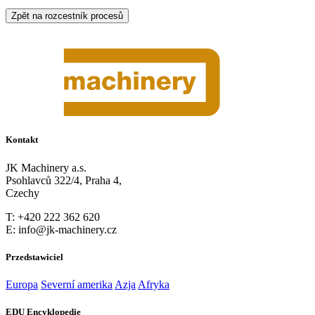
Zpět na rozcestník procesů
Kontakt
JK Machinery a.s.
Psohlavců 322/4, Praha 4,
Czechy
T: +420 222 362 620
E: info@jk-machinery.cz
Przedstawiciel
Europa
Severní amerika
Azja
Afryka
EDU Encyklopedie