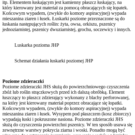
itp. Elementem łuskającym jest kamienny płaszcz łuskający, na
który kierowany jest materiał za pomocą obracających się łopatek.
Końcowym wypadem, (zwykle do komory aspiracyjnej) wypada
mieszanina ziaren i łusek. Łuskarki poziome przeznaczone są do
łuskania następujących roślin: żyta, owsa, orkiszu, pszenicy
jednoziarnistej, pszenicy dwuziarnistej, grochu, soczewicy i innych.
Luskarka pozioma JHP
Schemat działania łuskarki poziomej JHP
Poziome zdzieraczki
Poziome zdzieraczki JHS służą do powierzchniowego czyszczenia
zbóż lub roślin strączkowych przed ich dalszą obróbką. Element
łuszczący to płaszcz zdzierający wykonany z blachy perforowanej,
na który jest kierowany materiał poprzez obracające się łopatki.
Końcowym wypadem, (zwykle do komory aspiracyjnej) wypada
mieszanina ziaren i łusek. Wysypem pod płaszczem (kosz zbiorczy)
wypadają łuski i pokruszone nasiona. Poziome zdzieraczki JHS
służą do czyszczenia powierzchni pszenicy. W ten sposób usuwa się
zewnętrzne warstwy pokrycia ziarna i woski. Ponadto mogą być