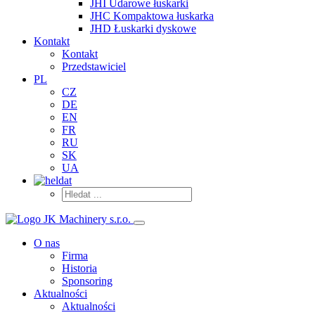
JHI Udarowe łuskarki
JHC Kompaktowa łuskarka
JHD Łuskarki dyskowe
Kontakt
Kontakt
Przedstawiciel
PL
CZ
DE
EN
FR
RU
SK
UA
O nas
Firma
Historia
Sponsoring
Aktualności
Aktualności