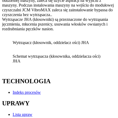
oddzielnej maszyny, zaleca się użycie aspiracji na wyjściu z
maszyny. Podczas instalowania maszyny na wejściu do modułowej
czyszczalni JCM VibroMAX zaleca się zainstalowanie bypassa do
czyszczenia bez wytrząsacza..
Wytrząsacze JHA (kłosowniki) są przeznaczone do wytrząsania
jęczmienia, młucenia pszenicy, usuwania włosków owsianych i
rozdrabniania pęczków nasion.
Wytrząsacz (kłosownik, oddzielacz ości) JHA
Schemat wytrząsacza (kłosownika, oddzielacza ości)
JHA
TECHNOLOGIA
Indeks procesów
UPRAWY
Lista upraw