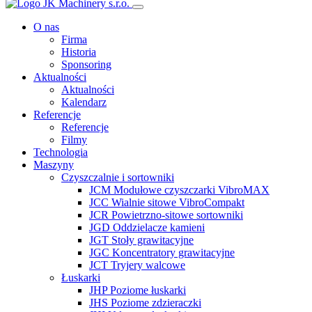
O nas
Firma
Historia
Sponsoring
Aktualności
Aktualności
Kalendarz
Referencje
Referencje
Filmy
Technologia
Maszyny
Czyszczalnie i sortowniki
JCM Modułowe czyszczarki VibroMAX
JCC Wialnie sitowe VibroCompakt
JCR Powietrzno-sitowe sortowniki
JGD Oddzielacze kamieni
JGT Stoły grawitacyjne
JGC Koncentratory grawitacyjne
JCT Tryjery walcowe
Łuskarki
JHP Poziome łuskarki
JHS Poziome zdzieraczki