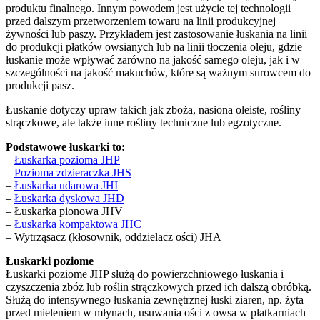
produktu finalnego. Innym powodem jest użycie tej technologii
przed dalszym przetworzeniem towaru na linii produkcyjnej
żywności lub paszy. Przykładem jest zastosowanie łuskania na linii
do produkcji płatków owsianych lub na linii tłoczenia oleju, gdzie
łuskanie może wpływać zarówno na jakość samego oleju, jak i w
szczególności na jakość makuchów, które są ważnym surowcem do
produkcji pasz.
Łuskanie dotyczy upraw takich jak zboża, nasiona oleiste, rośliny
strączkowe, ale także inne rośliny techniczne lub egzotyczne.
Podstawowe łuskarki to:
–
Łuskarka pozioma JHP
–
Pozioma zdzieraczka JHS
–
Łuskarka udarowa JHI
–
Łuskarka dyskowa JHD
– Łuskarka pionowa JHV
–
Łuskarka kompaktowa JHC
– Wytrząsacz (kłosownik, oddzielacz ości) JHA
Łuskarki poziome
Łuskarki poziome JHP służą do powierzchniowego łuskania i
czyszczenia zbóż lub roślin strączkowych przed ich dalszą obróbką.
Służą do intensywnego łuskania zewnętrznej łuski ziaren, np. żyta
przed mieleniem w młynach, usuwania ości z owsa w płatkarniach