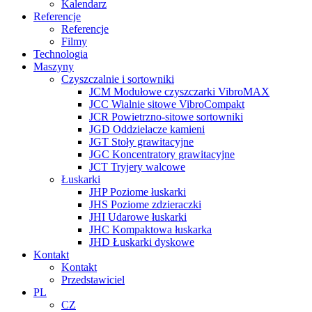
Kalendarz
Referencje
Referencje
Filmy
Technologia
Maszyny
Czyszczalnie i sortowniki
JCM Modułowe czyszczarki VibroMAX
JCC Wialnie sitowe VibroCompakt
JCR Powietrzno-sitowe sortowniki
JGD Oddzielacze kamieni
JGT Stoły grawitacyjne
JGC Koncentratory grawitacyjne
JCT Tryjery walcowe
Łuskarki
JHP Poziome łuskarki
JHS Poziome zdzieraczki
JHI Udarowe łuskarki
JHC Kompaktowa łuskarka
JHD Łuskarki dyskowe
Kontakt
Kontakt
Przedstawiciel
PL
CZ